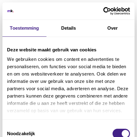
Toestemming
Details
Over
Bedankt voor je
aanvraag
Deze website maakt gebruik van cookies
We gebruiken cookies om content en advertenties te
We nemen spoedig contact met je op. We
personaliseren, om functies voor social media te bieden
© 2026
kijken ernaar uit je te ontmoeten en jou onze
en om ons websiteverkeer te analyseren. Ook delen we
software te laten zien!
informatie over uw gebruik van onze site met onze
partners voor social media, adverteren en analyse. Deze
partners kunnen deze gegevens combineren met andere
Lees onze laatste blogs
informatie die u aan ze heeft verstrekt of die ze hebben
verzameld op basis van uw gebruik van hun services.
Toestemmingsselectie
Noodzakelijk