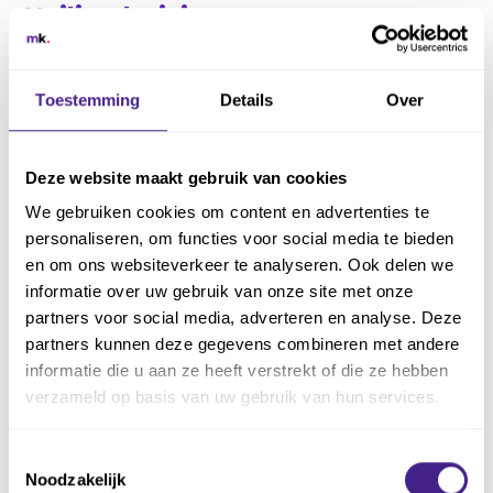
Heilige huisjes
Heilige huisjes kunnen een belangrijke rol
spelen in de
weerstand
tegen nieuwe
Toestemming
Details
Over
werkwijzen. Dit gebeurt met name wanneer
teamleden de relatie tussen het verminderen
Deze website maakt gebruik van cookies
of kwijtraken van een werkwijze niet kunnen
leggen met de verbetering die optreedt als
We gebruiken cookies om content en advertenties te
personaliseren, om functies voor social media te bieden
gevolg van een veranderende werkwijze.
en om ons websiteverkeer te analyseren. Ook delen we
Bij een heilig huisje is het belang dat een
informatie over uw gebruik van onze site met onze
medewerker hecht aan de oude werkwijze
partners voor social media, adverteren en analyse. Deze
partners kunnen deze gegevens combineren met andere
immers extra hoog; daar zal een ander en
informatie die u aan ze heeft verstrekt of die ze hebben
hoger (kantoor) belang tegenover moeten
verzameld op basis van uw gebruik van hun services.
staan. De medewerker zal overtuigd willen
worden wat dit kantoorbelang voor hem
Toestemmingsselectie
persoonlijk als voordeel gaat geven: “
What’s
Noodzakelijk