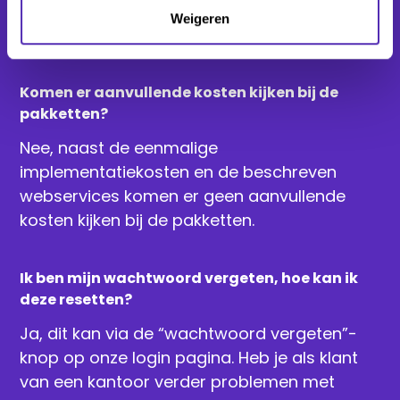
Twijfel je of koppeling mogelijk is? Neem dan
Weigeren
contact op, we denken graag met je mee.
Komen er aanvullende kosten kijken bij de
pakketten?
Nee, naast de eenmalige
implementatiekosten en de beschreven
webservices komen er geen aanvullende
kosten kijken bij de pakketten.
Ik ben mijn wachtwoord vergeten, hoe kan ik
deze resetten?
Ja, dit kan via de “wachtwoord vergeten”-
knop op onze login pagina. Heb je als klant
van een kantoor verder problemen met