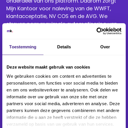
onderdeel van ons platform. Daarom zorgt
Mijn Kantoor voor naleving van de WWFT,
klantacceptatie, NV COS en de AVG. We
streven naar maximale automatisering van
compliance, zodat je meer tijd hebt voor je
klanten.
Toestemming
Details
Over
Daarnaast heeft Mijn Kantoor een planbord
waar je berichten, taken en werkprocessen
Deze website maakt gebruik van cookies
kunt vastpinnen, structureren en verslepen
We gebruiken cookies om content en advertenties te
om overzicht te houden en je werk efficiënt
personaliseren, om functies voor social media te bieden
te plannen.
en om ons websiteverkeer te analyseren. Ook delen we
informatie over uw gebruik van onze site met onze
Is Mijn Kantoor makkelijk te implementeren?
partners voor social media, adverteren en analyse. Deze
partners kunnen deze gegevens combineren met andere
Ja, Mijn Kantoor is makkelijk te
informatie die u aan ze heeft verstrekt of die ze hebben
implementeren.
verzameld op basis van uw gebruik van hun services.