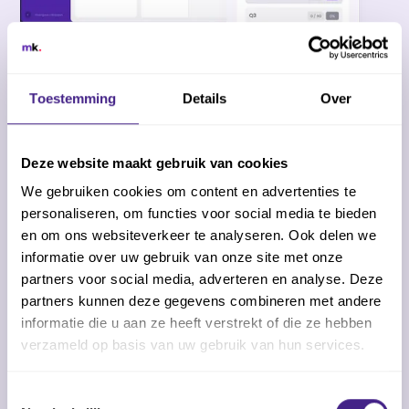
Toestemming
Details
Over
Deze website maakt gebruik van cookies
Altijd inzicht in
We gebruiken cookies om content en advertenties te
personaliseren, om functies voor social media te bieden
klantcommunicatie
en om ons websiteverkeer te analyseren. Ook delen we
informatie over uw gebruik van onze site met onze
partners voor social media, adverteren en analyse. Deze
Werkt jouw accountantskantoor nog steeds met
partners kunnen deze gegevens combineren met andere
verschillende mailboxen? Centraliseer deze
informatie die u aan ze heeft verstrekt of die ze hebben
communicatie. Zo werk je sneller en veiliger én heb
verzameld op basis van uw gebruik van hun services.
je altijd inzicht in het klantcontact.
Toestemmingsselectie
Communiceer direct met klanten