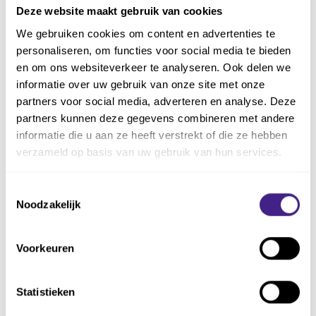
onze
Deze website maakt gebruik van cookies
dienstverlening.
We gebruiken cookies om content en advertenties te
Het omzetten
personaliseren, om functies voor social media te bieden
van prospects in
en om ons websiteverkeer te analyseren. Ook delen we
tevreden klanten
informatie over uw gebruik van onze site met onze
én
partners voor social media, adverteren en analyse. Deze
ambassadeurs.
partners kunnen deze gegevens combineren met andere
informatie die u aan ze heeft verstrekt of die ze hebben
Wat breng jij mee?
verzameld op basis van uw gebruik van hun services.
✅ Minimaal HBO
Toestemmingsselectie
werk- en
Noodzakelijk
denkniveau.
✅ Minimaal 3 jaar
Voorkeuren
ervaring in sales, bij
voorkeur met
(online)
Statistieken
softwaredemo’s.