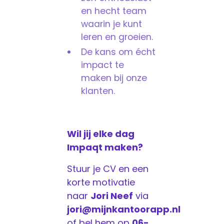
en hecht team
waarin je kunt
leren en groeien.
De kans om écht
impact te
maken bij onze
klanten.
Wil jij elke dag
Impaqt maken?
Stuur je CV en een
korte motivatie
naar
Jori Neef
via
jori@mijnkantoorapp.nl
of bel hem op
06-