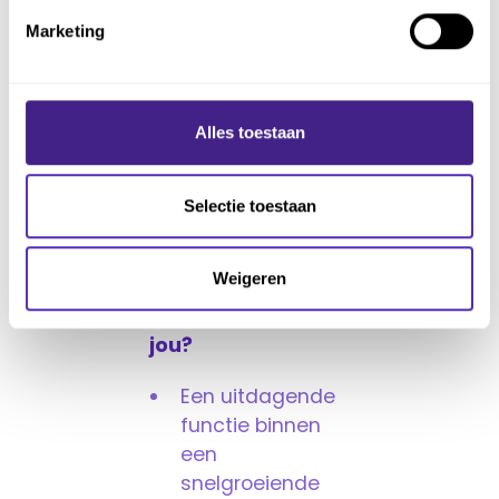
✅ Ervaring in of
Marketing
affiniteit met
accountancy is een
pre.
Alles toestaan
✅ Een energieke,
ambitieuze
teamspeler die het
Selectie toestaan
beste uit zichzelf en
anderen haalt.
Weigeren
Wat bieden wij
jou?
Een uitdagende
functie binnen
een
snelgroeiende