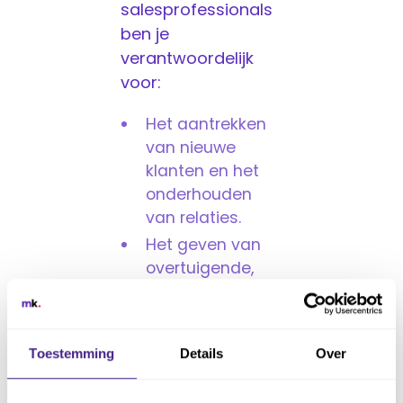
salesprofessionals
ben je
verantwoordelijk
voor:
Het aantrekken
van nieuwe
klanten en het
onderhouden
van relaties.
Het geven van
overtuigende,
klantgerichte
softwaredemo’s.
Het actief
Toestemming
Details
Over
meedenken over
verbeteringen in