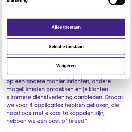
Marketing
accordering. Na accordering gaat het
automatisch door naar de Belastingdienst.
Die processen gingen voorheen handmatig;
Alles toestaan
veel extra taken om af te vinken!”
Hees: “In een dergelijk proces is de software
Selectie toestaan
vaak de beperkende factor. Het kan het een
of het ander vaak niet. Maar stel dat je
software bij elkaar geen beperkingen heeft?
Weigeren
Dat het grenzeloos is? Dan kun je processen
op een andere manier inrichten, andere
mogelijkheden ontdekken en je klanten
slimmere dienstverlening aanbieden. Omdat
we voor 4 applicaties hebben gekozen, die
naadloos met elkaar te koppelen zijn,
hebben we een best of breed.”