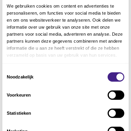
We gebruiken cookies om content en advertenties te
personaliseren, om functies voor social media te bieden
en om ons websiteverkeer te analyseren. Ook delen we
informatie over uw gebruik van onze site met onze
partners voor social media, adverteren en analyse. Deze
Efficiencyslag met de
partners kunnen deze gegevens combineren met andere
klant centraal
informatie die u aan ze heeft verstrekt of die ze hebben
verzameld op basis van uw gebruik van hun services.
“De kracht van onze dienstverlening is veel
Toestemmingsselectie
contact met onze klanten. Met Mijn Kantoor
Noodzakelijk
benutten we deze kracht volledig”, zegt Hees.
“Vanuit verschillende applicaties ontsluiten
Voorkeuren
we gegevens en bieden we die aan klanten
aan. Bijvoorbeeld als de aangifte in het
fiscale programma klaar staat. Die moet een
Statistieken
workflow triggeren die de aangifte in Mijn
Kantoor aan de klant aanbiedt voor