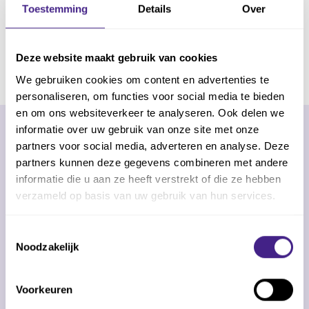
goed kent.
Toestemming
Details
Over
Deze website maakt gebruik van cookies
We gebruiken cookies om content en advertenties te
personaliseren, om functies voor social media te bieden
en om ons websiteverkeer te analyseren. Ook delen we
informatie over uw gebruik van onze site met onze
partners voor social media, adverteren en analyse. Deze
Veelgestelde vragen
partners kunnen deze gegevens combineren met andere
informatie die u aan ze heeft verstrekt of die ze hebben
over Efficiency as a
verzameld op basis van uw gebruik van hun services.
Service
Toestemmingsselectie
Noodzakelijk
Met periodieke ondersteuning zorg je ervoor
dat jouw kantoor altijd het maximale uit Mijn
Voorkeuren
Kantoor haalt. Hier vind je antwoorden op