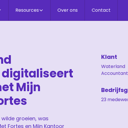
Resources
Over ons
Contact
nd
Klant
Waterland
digitaliseert
Accountant
met Mijn
Bedrijfs
ortes
23 medewer
wilde groeien, was
Met Fortes en Mijn Kantoor