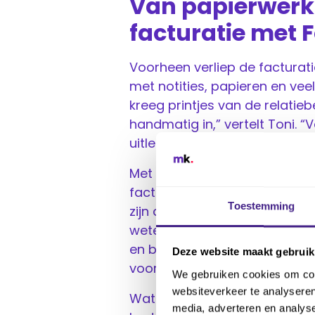
Van papierwerk 
facturatie met 
Voorheen verliep de facturat
met notities, papieren en vee
kreeg printjes van de relatie
handmatig in,” vertelt Toni.
uitleg geven aan klanten.”
Met de software van Fortes v
facturatie gaat dit nu allemaa
Toestemming
zijn daarom nu zelf verantwoor
weten precies wat er speelt bi
en beter factureren. Dat scheel
Deze website maakt gebruik
voorkomt fouten.”
We gebruiken cookies om cont
websiteverkeer te analyseren
Waterland werkt met allerlei 
media, adverteren en analys