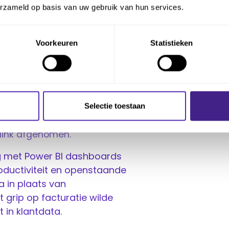
arieven of combinaties
erzameld op basis van uw gebruik van hun services.
n kunnen dat niet goed aan,”
l, dat gaf de doorslag.”
Voorkeuren
Statistieken
rs rechtstreeks vanuit
 te leggen,
Selectie toestaan
ur uit,
flink afgenomen.
g met Power BI dashboards
productiviteit en openstaande
a in plaats van
 grip op facturatie wilde
 in klantdata.