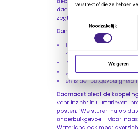
bedragen, voorschotten, uurt
verstrekt of die ze hebben v
daarvan. “De meeste pakkette
zegt Toni. “Fortes doet dat we
Toestemmingsselectie
Noodzakelijk
Dankzij Fortes:
factureren relatiebeheerde
klantafspraken,
is meerwerk makkelijk vast
Weigeren
gaan facturen sneller de de
en is de foutgevoeligheid 
Daarnaast biedt de koppelin
voor inzicht in uurtarieven, 
posten. “We sturen nu op dat
onderbuikgevoel.” Maar: naast
Waterland ook meer overzicht