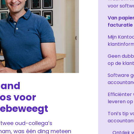
voor soft
Van papier
facturatie
Mijn Kantoo
klantinfor
Geen dubbe
op de klan
Software g
accountan
land
os voor
Efficiënter
leveren op 
eebeweegt
Toni’s tip 
accountan
twee oud-collega’s
nam, was één ding meteen
Ontdek w