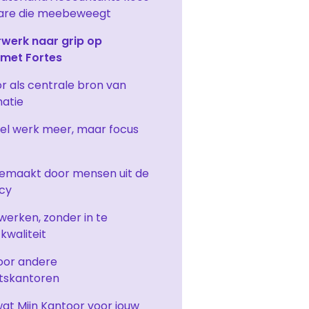
ware die meebeweegt
werk naar grip op
 met Fortes
r als centrale bron van
matie
l werk meer, maar focus
t
emaakt door mensen uit de
cy
 werken, zonder in te
kwaliteit
voor andere
tskantoren
at Mijn Kantoor voor jouw