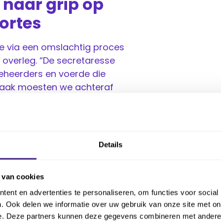
naar grip op
Fortes
ie via een omslachtig proces
l overleg. “De secretaresse
beheerders en voerde die
 “Vaak moesten we achteraf
oor urenregistratie en
l digitaal. Relatiebeheerders
Details
delijk voor de facturatie. “Zij
j een klant en kunnen sneller
t ons als directie veel tijd én
 van cookies
ent en advertenties te personaliseren, om functies voor social
. Ook delen we informatie over uw gebruik van onze site met on
prijsmodellen: vaste
e. Deze partners kunnen deze gegevens combineren met andere i