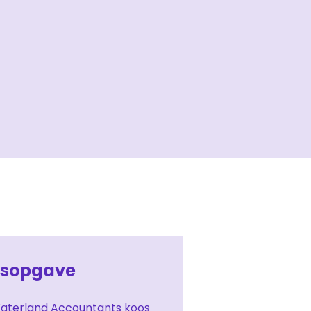
dsopgave
terland Accountants koos