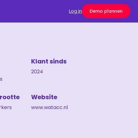
Log in
Demo
plannen
Klant sinds
2024
s
grootte
Website
kers
www.watacc.nl