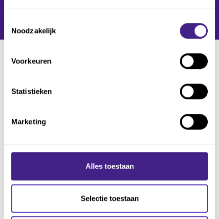
Toestemmingsselectie
Noodzakelijk
Voorkeuren
Klantverhalen
Verlies je grip door
Statistieken
versnipperde
Marketing
software en
inefficiënte
Alles toestaan
processen?
Selectie toestaan
Lees hoe andere accountantskantoren wél